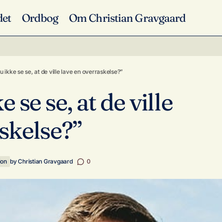
det
Ordbog
Om Christian Gravgaard
“Kunne du ikke se se, at de ville lave
 læse non-verbal
overraskelse?”
 ikke se se, at de ville lave en overraskelse?”
se se, at de ville
skelse?”
ion
by
Christian Gravgaard
0