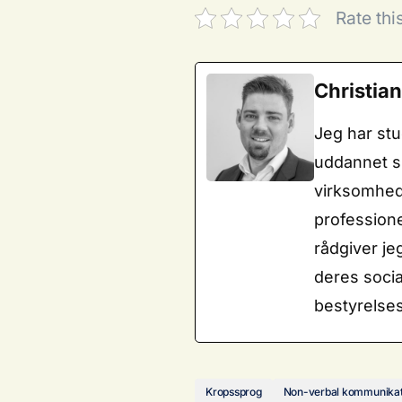
Rate thi
Christia
Jeg har stu
uddannet sp
virksomhed
profession
rådgiver je
deres soci
bestyrelse
Kropssprog
Non-verbal kommunikat