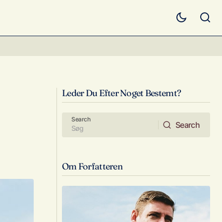
 en
Kan du ikke nå det du skal? Så spring en
afgang over
Leder Du Efter Noget Bestemt?
Search
Search
Search
Om Forfatteren