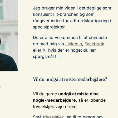
Jeg bruger min viden i det daglige som
konsulent i it-branchen og som
rådgiver inden for adfærdskorrigering i
specialprojekter.
Du er altid velkommen til at connecte
op med mig via
LinkedIn
,
Facebook
eller
X
, hvis der er noget du har
spørgsmål til.
Vil du undgå at miste medarbejdere?
n
Vil du gerne
undgå at miste dine
nøgle-medarbejdere
, så er løbende
trivselstjek vejen frem.
Små
trivselstjek
, en til to gange om