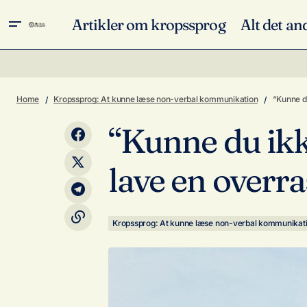
Artikler om kropssprog
Alt det an
Kropssprog: At kunne
Kropssprog: Når fødderne vender forkert
kommunikation
Home
Kropssprog: At kunne læse non-verbal kommunikation
“Kunne du
“Kunne du ikke 
lave en overra
Kropssprog: At kunne læse non-verbal kommunikat