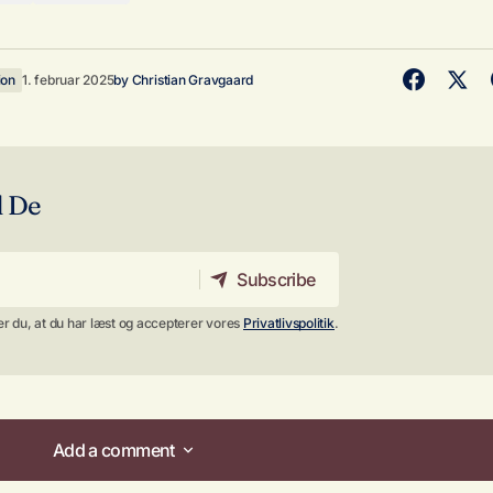
ion
1. februar 2025
by
Christian Gravgaard
d De
Subscribe
Subscribe
 du, at du har læst og accepterer vores
Privatlivspolitik
.
Add a comment
Add a comment