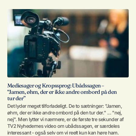
Mediesager og Kropssprog: Ubådssagen –
“Jamen, øhm, der er ikke andre ombord på den
tur der”
Det lyder meget tilforladeligt. De to sætninger: "Jamen,
øhm, der er ikke andre ombord på den tur der." ... "nej,
nej". Men lytter vi nærmere, er de første tre sekunder af
TV2 Nyhedernes video om ubådssagen, er særdeles
interessant - også selv om vi reelt kun kan høre ham.