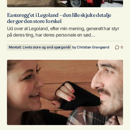
Easteregg’et i Legoland – den lille skjulte detalje
der gør den store forskel
Ud over at Legoland, efter min mening, generelt har styr
på deres ting, har deres personale en sød…
Mentalt: Livets store og små spørgsmål
by
Christian Gravgaard
0