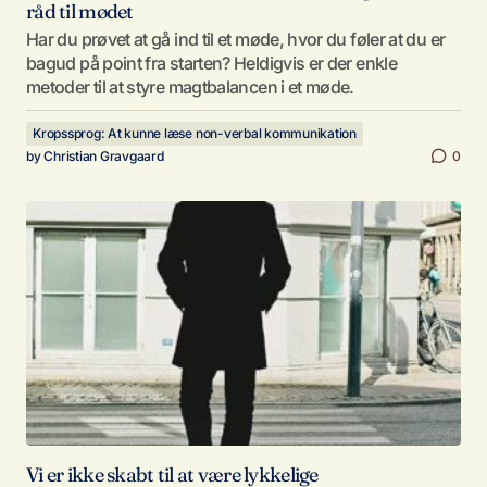
råd til mødet
Har du prøvet at gå ind til et møde, hvor du føler at du er
bagud på point fra starten? Heldigvis er der enkle
metoder til at styre magtbalancen i et møde.
Kropssprog: At kunne læse non-verbal kommunikation
by
Christian Gravgaard
0
Vi er ikke skabt til at være lykkelige