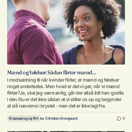
Mænd og følelser: Sådan flirter mænd…
I modsætning til når kvinder flirter, er mænd og følelser
noget anderledes. Men hvad er det vi gør, når vi mænd
flirter?Ja, skal jeg være ærlig, går der altså lidt han-gorilla
i den.Nu er det ikke sådan at vi stiller os op og begynder
at slå næverne i brystet - men det er ikke lagt fra.
Kropssprog og flirt
by
Christian Gravgaard
0