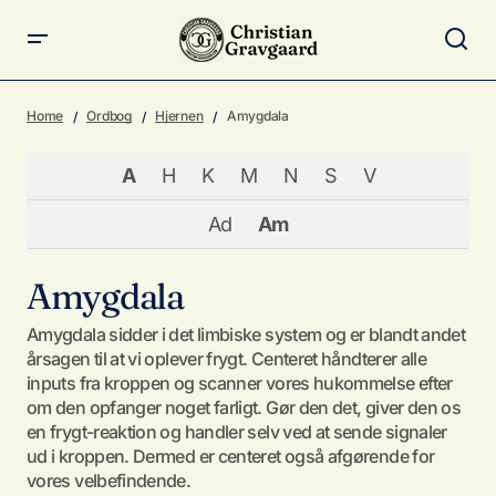
Home
Ordbog
Hjernen
Amygdala
A
H
K
M
N
S
V
Ad
Am
Amygdala
Amygdala sidder i det limbiske system og er blandt andet
årsagen til at vi oplever frygt. Centeret håndterer alle
inputs fra kroppen og scanner vores hukommelse efter
om den opfanger noget farligt. Gør den det, giver den os
en frygt-reaktion og handler selv ved at sende signaler
ud i kroppen. Dermed er centeret også afgørende for
vores velbefindende.