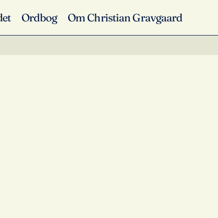
det
Ordbog
Om Christian Gravgaard